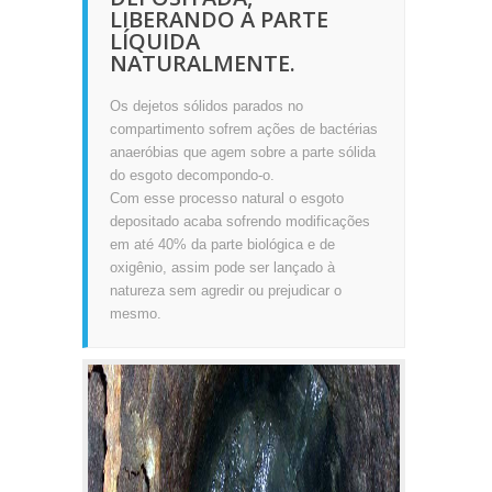
LIBERANDO A PARTE
LÍQUIDA
NATURALMENTE.
Os dejetos sólidos parados no
compartimento sofrem ações de bactérias
anaeróbias que agem sobre a parte sólida
do esgoto decompondo-o.
Com esse processo natural o esgoto
depositado acaba sofrendo modificações
em até 40% da parte biológica e de
oxigênio, assim pode ser lançado à
natureza sem agredir ou prejudicar o
mesmo.