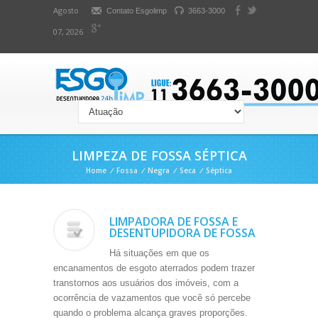
Agosto
Contato Esgolimp
3663-3000
07, 2026
LIMPEZA DE FOSSA SÉPTICA
Home
/
Fossa
/
Negra
/
Seca
/
Séptica
LIMPADORA DE FOSSA E
DESENTUPIDORA DE FOSSA
Há situações em que os
encanamentos de esgoto aterrados podem trazer
transtornos aos usuários dos imóveis, com a
ocorrência de vazamentos que você só percebe
quando o problema alcança graves proporções.