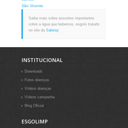
São Vicente
Saiba mais sobre assuntos importantes
sobre a água que bebemos, esgoto tratado
no site da
Sabesp
INSTITUCIONAL
Downloads
Fotos doenças
Vídeos doenças
Vídeos campanha
Blog Oficial
ESGOLIMP