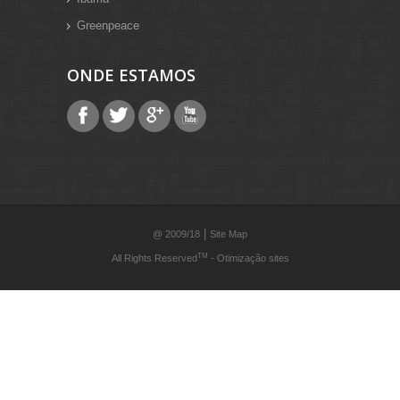
Greenpeace
ONDE ESTAMOS
|
@ 2009/18
Site Map
TM
All Rights Reserved
-
Otimização sites