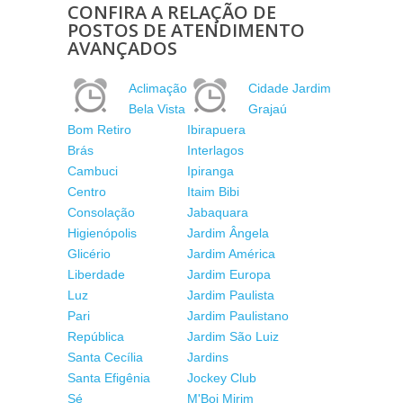
CONFIRA A RELAÇÃO DE
POSTOS DE ATENDIMENTO
AVANÇADOS
Aclimação
Cidade Jardim
Bela Vista
Grajaú
Bom Retiro
Ibirapuera
Brás
Interlagos
Cambuci
Ipiranga
Centro
Itaim Bibi
Consolação
Jabaquara
Higienópolis
Jardim Ângela
Glicério
Jardim América
Liberdade
Jardim Europa
Luz
Jardim Paulista
Pari
Jardim Paulistano
República
Jardim São Luiz
Santa Cecília
Jardins
Santa Efigênia
Jockey Club
Sé
M'Boi Mirim