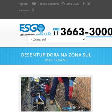
Agosto
Contato Esgolimp
3663-3000
07, 2026
DESENTUPIDORA NA ZONA SUL
Home
/
Zona Sul