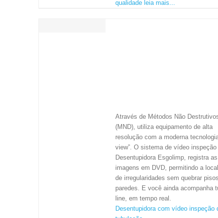
qualidade leia mais...
VÍDEO INSPEÇÃO - PIPE
VIEW: SISTEMA DE
INSPEÇÃO POR VÍDEO 
LINE PARA
DESENTUPIMENTO E
MONITORAMENTO DE
ESGOTO E TUBULAÇÕE
GERAL
Através de Métodos Não Destrutivo
(MND), utiliza equipamento de alta
resolução com a moderna tecnologia
view”. O sistema de vídeo inspeção
Desentupidora Esgolimp, registra as
imagens em DVD, permitindo a loca
de irregularidades sem quebrar piso
paredes. E você ainda acompanha t
line, em tempo real.
Desentupidora com vídeo inspeção 