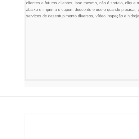
Desentupidora SP
Pia dia e noite
Vaso sanitário dia e noite
Ralo dia e noite
Esgoto dia e noite
A Desentupidora Esgolimp esta distribuindo cupons gratuitos 
clientes e futuros clientes, isso mesmo, não é sorteio, clique n
abaixo e imprima o cupom desconto e use-o quando precisar, 
serviços de desentupimento diversos, vídeo inspeção e hidroj
PARABÉNS VOCÊ GANHOU!
R$ 250 DESCONTO
NA SOLICITAÇÃO DE DESENTUPIMENTO,
HIDROJATEAMENTO, VÍDEO INSPEÇÃO.
BAIXAR CUPOM