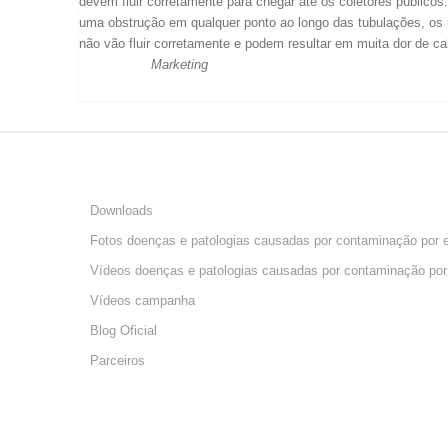
Desobstrução de caixa de esgoto
Desobstrução de caixa de recalque
TESTEMUNHOS
Manter o seu
encanamento 
obstruções e de entupimentos é muito importante. Os resíduos
principalmente de cozinhas e banheiros devem fluir corretamen
chegar até os coletores públicos. Se existir uma obstrução em 
ponto ao longo das tubulações, os resíduos não vão fluir corre
podem resultar em muita dor de cabeça.
- Jorge Luis
Marketing
INSTITUCIONAL