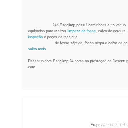
FOSSA SECA
Desentupidora
24h Esgolimp possui caminhões auto vácu
equipados para realizar
limpeza de fossa
, caixa de gordura,
inspeção
e poços de recalque.
Desentupimento
de fossa séptica, fossa negra e caixa de 
saiba mais
Desentupidora Esgolimp 24 horas na prestação de Desentu
com
CONHEÇA A
DESENTUPIDORA
ESGOLIMP
Empresa conceituada
Grande São Paulo, at
muitos anos no merca