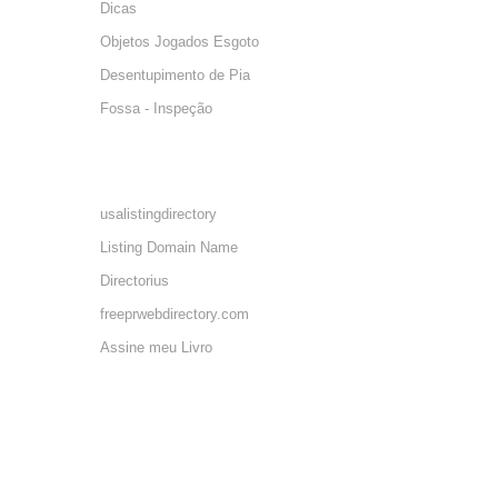
Downloads
Fotos doenças e patologias causadas por contaminação por 
Vídeos doenças e patologias causadas por contaminação por
Vídeos campanha
Blog Oficial
Parceiros
ESGOLIMP
Dicas
Objetos Jogados Esgoto
Desentupimento de Pia
Fossa - Inspeção
SITES PARCEIROS