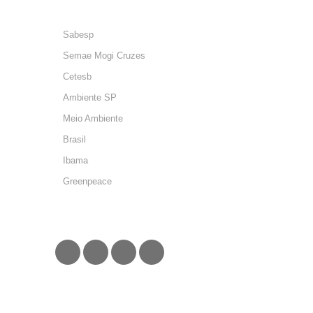
usalistingdirectory
Listing Domain Name
Directorius
freeprwebdirectory.com
Assine meu Livro
Otimização de sites
Hospedagem de sites
SEO
SITES IMPORTANTES
Sabesp
Semae Mogi Cruzes
Cetesb
Ambiente SP
Meio Ambiente