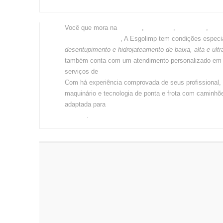
24 horas Esgolimp, Plantão ligue 3663-3000
No seu bairro é só ligar
zona sul
zona leste
zona oeste
Você que mora na
,
,
norte
centro de São Paulo
e
, A Esgolimp tem condi
especiais para
desentupimento e hidrojateamento de ba
e ultra
, e você também conta com um atendimento
desentupidora
personalizado em todos os serviços de
vasos sanitários, ralos e esgotos
. Com há experiênc
comprovada de seus profissional, maquinário e tecnolo
desentupi
ponta e frota com caminhões adaptada para
higienizar redes de esgoto e fossas sépticas
.
DESENTUPIDORA DIA E NOITE