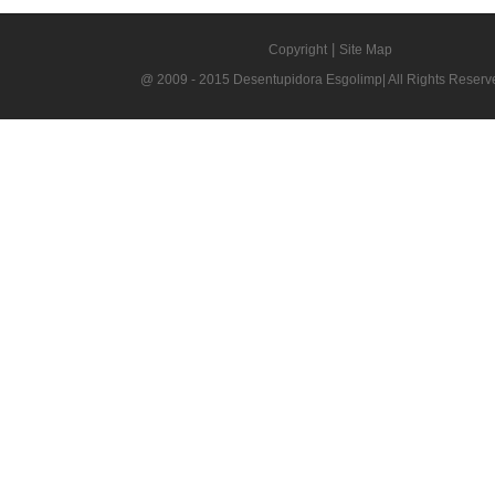
Brasil
Ibama
Greenpeace
ONDE ESTAMOS
|
Copyright
Site Map
@ 2009 - 2015 Desentupidora Esgolimp| All Rights Reserv