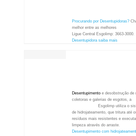
DESENTUPIDORAS
Desentupidora SP - Atendimento imediato 24hs, também em feriados e finai
Procurando por Desentupidoras?
Ch
Desentupidora SP - Visita gratuita e orçamento sem compromisso
melhor entre as melhores
Desentupidoras
. Ligue Central Es
Desentupidora SP - Desentupidora - Limpa Fossa - Vídeo Inspeção - Hidroja
3663-3000.
Norte, Sul
SAIBA MAIS
Desentupidora saiba mais
Leste, Oeste
Centro
HIDROJATEAMENTO DE
SP
ALTA PRESSÃO, ALTA V
ABC
E ULTRA PRESSÃO PARA
Grande SP
DESENTUPIMENTO DE
Cidades
ESGOTO E ÁGUAS PLUVI
Desentupimento
e desobstrução de 
coletoras e galerias de esgotos, a
Desentupidora
Esgolimp utiliza o 
de hidrojateamento, que tritura até o
resíduos mais resistentes e executa
limpeza através do arraste.
Desentupimento com hidrojateament