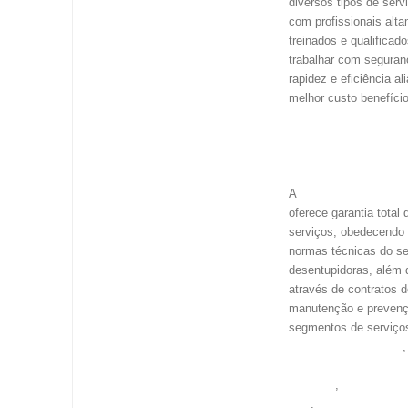
diversos tipos de serv
com profissionais alt
treinados e qualificad
trabalhar com seguran
rapidez e eficiência al
melhor custo benefício
DESENTUPIMEN
ESGOLIMP PLAN
24HS
Desentupidora Es
A
oferece garantia total
serviços, obedecendo
normas técnicas do se
desentupidoras, além 
através de contratos 
manutenção e preven
segmentos de serviço
desentupimento de 
desentupimento de 
sanitário
desentup
,
de ralo
desentupim
,