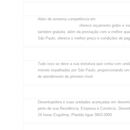
de seus serviços.
Desentupimento com preço justo
serviços de
Além de extrema competência em
desentupidora, a Desentupidora Esgolimp
oferece
orçamento grátis e visita também gratuita, além da pr
com a melhor qualidade de São Paulo, oferece o melho
condições de pagamento.
Padrão 1º mundo
Tudo isso se deve a sua estrutura que conta com uni
móveis espalhadas por São Paulo, proporcionando um
de atendimento de primeiro nível.
Cobertura total em São Paulo
Desentupidora e suas unidades avançadas em desent
perto de sua Residência, Empresa e Comércio. Desent