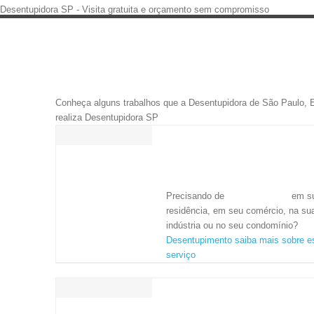
DESENTUPIDORA ESGOLIMP 24
HORAS - SÃO PAULO
Conheça alguns trabalhos que a Desentupidora de São Paulo, 
realiza Desentupidora SP
DESENTUPIMENTO CO
ATENDIMENTO FULL T
DE SEGUNDA A SEGUN
Procurando
desentupimento
Precisando de
em
Desentupidora em São Paulo?
residência, em seu comércio, na su
Com plantão dia e noite - 24 horas por dia?
indústria ou no seu condomínio?
Chame a melhor em Desentupimento 24hs
Desentupimento saiba mais sobre e
serviço
Desentupidora SP - Melhor orçamento de São Paulo
DESENTUPIDORA ESGO
Desentupidora SP - Postos avançados em todos os bairros
A DESENTUPIDORA DAS