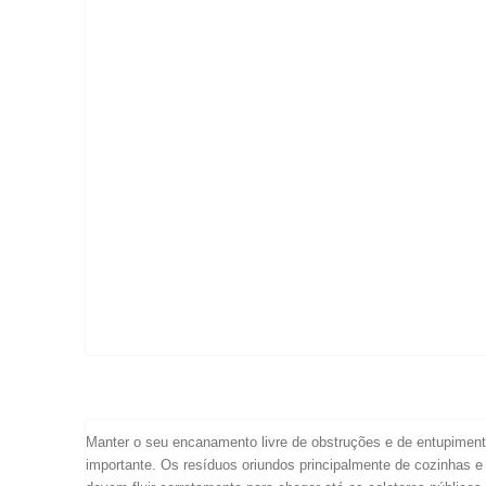
DESENTUPIDORA 24 HORAS - SP
Desobstrução de pia
Desobstrução de ralo
Desobstrução de vaso sanitário
Desobstrução de esgoto
Desobstrução de encanamento
Desobstrução de com hidrojateamento
Desobstrução de água pluvial