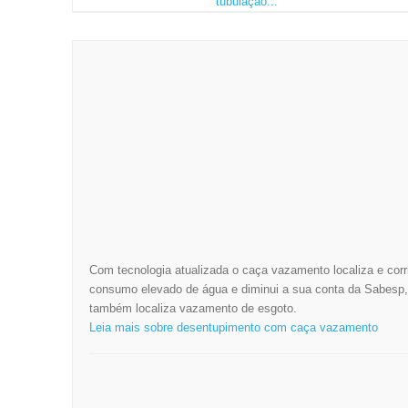
tubulação...
SAIBA A LOCALIZAÇÃO DO
VAZAMENTO UTILIZANDO O
SISTEMA DE CAÇA VAZAMENT
ÁGUA E ESGOTO DA ESGOLIMP
DESENTUPIMENTO
Com tecnologia atualizada o caça vazamento localiza e corr
consumo elevado de água e diminui a sua conta da Sabesp,
também localiza vazamento de esgoto.
Leia mais sobre desentupimento com caça vazamento
PROBLEMAS DE ENTUPIMENT
SUA CAIXA DE ESGOTO? A
ESGOLIMP É ESPECIALIZADA 
DESENTUPIMENTO E LIMPEZA DE CAIX
ESGOTO, FOSSA SÉPTICA, FOSSA NEGRA