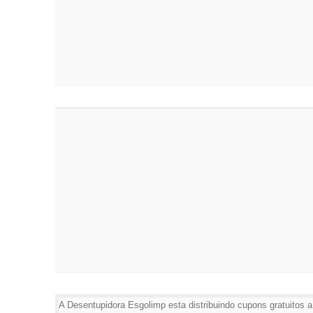
Desentupidora SP - Desentupimento 24 horas
Desentupidora SP - Hidrojateamento 24 horas
Desentupidora SP - Caça vazamento 24 horas
Desentupidora SP - Vídeo inspeção 24 horas
Desentupidora SP - Limpeza de fossa 24 horas
Desentupidora SP - Plantão dia e noite 24 horas
PROBLEMAS A VISTA?