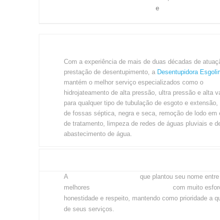
de esgoto
e
desentupimento de
tanque
.
Tradição em Desentupimento
Com a experiência de mais de duas décadas de atuaç
prestação de desentupimento, a
Desentupidora Esgol
mantém o melhor serviço especializados como o
hidrojateamento de alta pressão, ultra pressão e alta 
para qualquer tipo de tubulação de esgoto e extensão,
de fossas séptica, negra e seca, remoção de lodo em
de tratamento, limpeza de redes de águas pluviais e d
abastecimento de água.
Desentupidora esforço recompensado
Esgolimp Desentupidora
A
que plantou seu nome en
desentupidoras de São Paulo
melhores
com muito e
honestidade e respeito, mantendo como prioridade a q