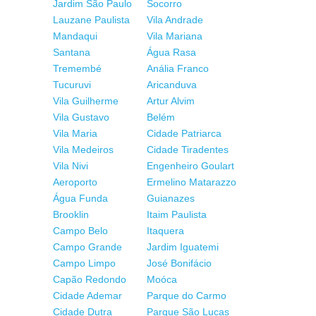
Jardim São Paulo
Socorro
Lauzane Paulista
Vila Andrade
Mandaqui
Vila Mariana
Santana
Água Rasa
Tremembé
Anália Franco
Tucuruvi
Aricanduva
Vila Guilherme
Artur Alvim
Vila Gustavo
Belém
Vila Maria
Cidade Patriarca
Vila Medeiros
Cidade Tiradentes
Vila Nivi
Engenheiro Goulart
Aeroporto
Ermelino Matarazzo
Água Funda
Guianazes
Brooklin
Itaim Paulista
Campo Belo
Itaquera
Campo Grande
Jardim Iguatemi
Campo Limpo
José Bonifácio
Capão Redondo
Moóca
Cidade Ademar
Parque do Carmo
Cidade Dutra
Parque São Lucas