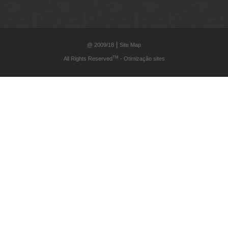
|
@ 2009/18
Site Map
TM
All Rights Reserved
-
Otimização sites