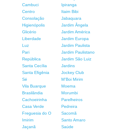
Cambuci
Ipiranga
Centro
Itaim Bibi
Consolação
Jabaquara
Higienópolis
Jardim Ângela
Glicério
Jardim América
Liberdade
Jardim Europa
Luz
Jardim Paulista
Pari
Jardim Paulistano
República
Jardim São Luiz
Santa Cecília
Jardins
Santa Efigênia
Jockey Club
Sé
M'Boi Mirim
Vila Buarque
Moema
Brasilândia
Morumbi
Cachoeirinha
Parelheiros
Casa Verde
Pedreira
Freguesia do O
Sacomã
Imirim
Santo Amaro
Jaçanã
Saúde