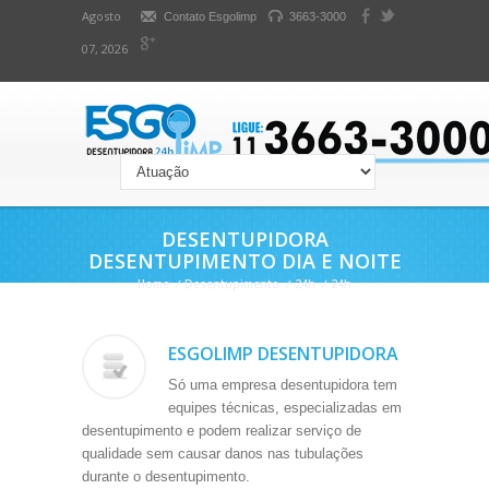
Agosto
Contato Esgolimp
3663-3000
07, 2026
DESENTUPIDORA
DESENTUPIMENTO DIA E NOITE
Home
/
Desentupimento
/
24h
/
24h
ESGOLIMP DESENTUPIDORA
Só uma empresa desentupidora tem
equipes técnicas, especializadas em
desentupimento e podem realizar serviço de
qualidade sem causar danos nas tubulações
durante o desentupimento.